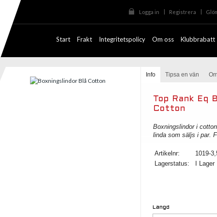
|
|
Logga in
Registrera
Glöm
Start
Frakt
Integritetspolicy
Om oss
Klubbrabatt
Info
Tipsa en vän
Om
Top Rank Eq B
Cotton
Boxningslindor i cotton
linda som säljs i par. 
Artikelnr:
1019-3
Lagerstatus:
I Lager
Längd