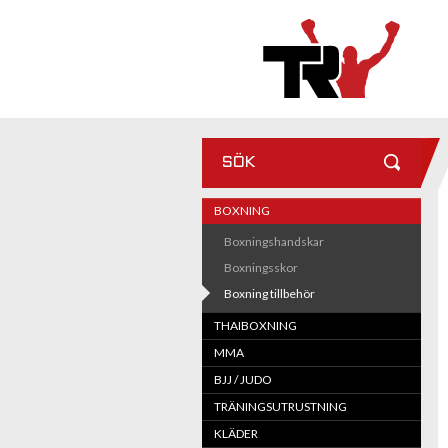
SÖK
BOXNING
Boxningshandskar
Boxningsskor
Boxning tillbehör
THAIBOXNING
MMA
BJJ / JUDO
TRÄNINGSUTRUSTNING
KLÄDER