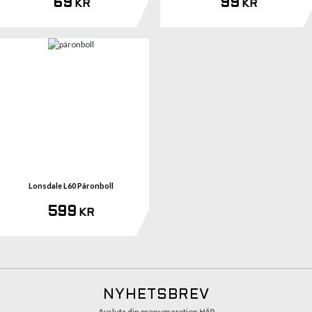
69
99
KR
KR
Se 
Lonsdale L60 Päronboll
599
KR
NYHETSBREV
Avsluta din prenumeration
HÄR