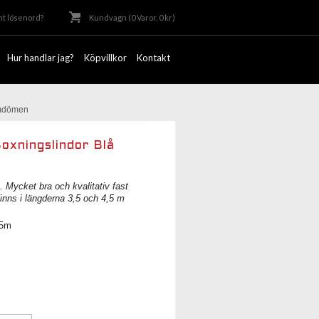
t lösenord?
Kundvagn (0 Varor, 0 kr)
Hur handlar jag?
Köpvillkor
Kontakt
dömen
oxningslindor Blå
. Mycket bra och kvalitativ fast
Finns i längderna 3,5 och 4,5 m
,5m