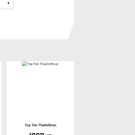
mer
Se mer
Top Ten Thaimittsar.