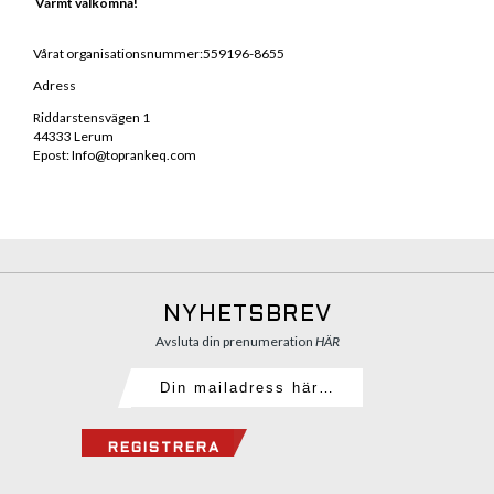
V
armt välkomna!
Vårat organisationsnummer:559196-8655
Adress
Riddarstensvägen 1
44333 Lerum
Epost: Info@toprankeq.com
NYHETSBREV
Avsluta din prenumeration
HÄR
REGISTRERA