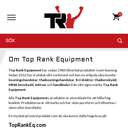
0
SÖK
Om Top Rank Equipment
Top Rank Equipment
har sedan 1983 tillverkat produkter inom boxning.
Sedan 2012 har vi utökat vårt sortiment och kan nu erbjuda våra kunder
boxningshandskar
,
thaiboxningshandskar
,
BJJ dräkter
,
thaibenskydd
,
MMA benskydd
,
mittsar
och
handlindor
från vårt egna märke
Top Rank
Equipment
.
Alla
Top Rank Equipment
s produkter är utvecklade för att hålla hög
kvalitet. Produkterna är slitstarka och har skön passform och tillverkas i
skinn eller konstläder.
En mycket prisvärd produkt som du ska kunna ställa höga krav på!
TopRankEq.com