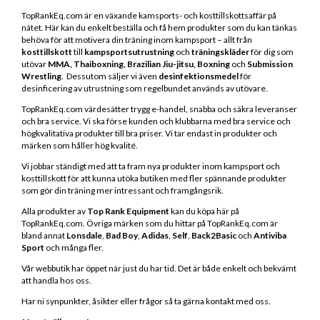
TopRankEq.com är en växande kamsports- och kosttillskottsaffär på
nätet. Här kan du enkelt beställa och få hem produkter som du kan tänkas
behöva för att motivera din träning inom kampsport – allt från
kosttillskott
till
kampsportsutrustning
och
träningskläder
för dig som
utövar
MMA, Thaiboxning, Brazilian Jiu-jitsu, Boxning
och
Submission
Wrestling
.
Dessutom säljer vi även
desinfektionsmedel
för
desinficering av utrustning som regelbundet används av utövare.
TopRankEq.com värdesätter trygg e-handel, snabba och säkra leveranser
och bra service. Vi ska förse kunden och klubbarna med bra service och
högkvalitativa produkter till bra priser. Vi tar endast in produkter och
märken som håller hög kvalité.
Vi jobbar ständigt med att ta fram nya produkter inom kampsport och
kosttillskott för att kunna utöka butiken med fler spännande produkter
som gör din träning mer intressant och framgångsrik.
Alla produkter av
Top Rank Equipment
kan du köpa här på
TopRankEq.com. Övriga märken som du hittar på TopRankEq.com är
bland annat
Lonsdale
,
Bad Boy
,
Adidas
,
Self
,
Back2Basic
och
Antiviba
Sport
och många fler.
Vår webbutik har öppet när just du har tid. Det är både enkelt och bekvämt
att handla hos oss.
Har ni synpunkter, åsikter eller frågor så ta gärna kontakt med oss.