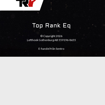
Top Rank Eq
© Copyright 2026
Lefthook Gothenburg AB 559196-8655
E-handel från Sentro
Kontakt
Mail:
Info@toprankeq.com
Telefon: 0735070030
Info