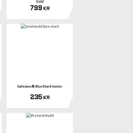
Gold
799
KR
mer
Se mer
SafeJaws® Blue Shark Senior
235
KR