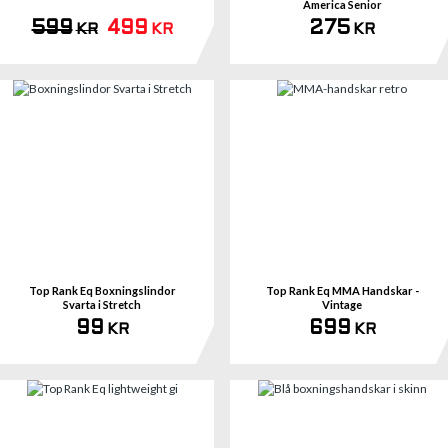
America Senior
599
499
275
KR
KR
KR
Se 
Top Rank Eq Boxningslindor
Top Rank Eq MMA Handskar -
Svarta i Stretch
Vintage
99
699
KR
KR