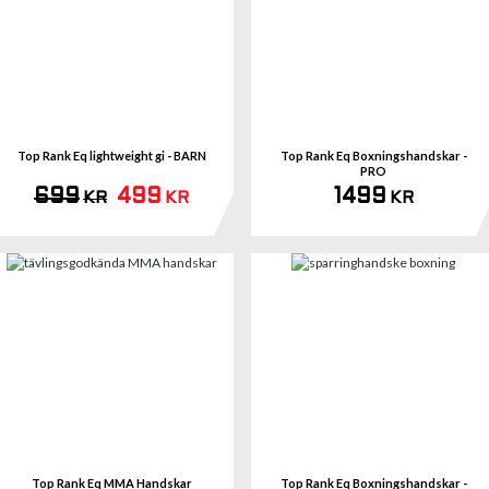
Se 
Top Rank Eq lightweight gi - BARN
Top Rank Eq Boxningshandskar -
PRO
699
499
1499
KR
KR
KR
Se 
Top Rank Eq MMA Handskar
Top Rank Eq Boxningshandskar -