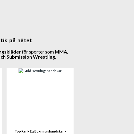
tik på nätet
ngskläder
för sporter som
MMA,
g och Submission
Wrestling.
mer
Se mer
Top Rank Eq Boxningshandskar -