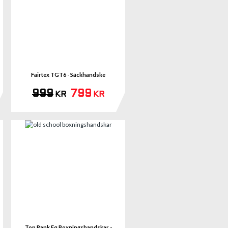
mer
Se mer
Fairtex TGT6 - Säckhandske
999
799
KR
KR
mer
Se mer
Top Rank Eq Boxningshandskar -