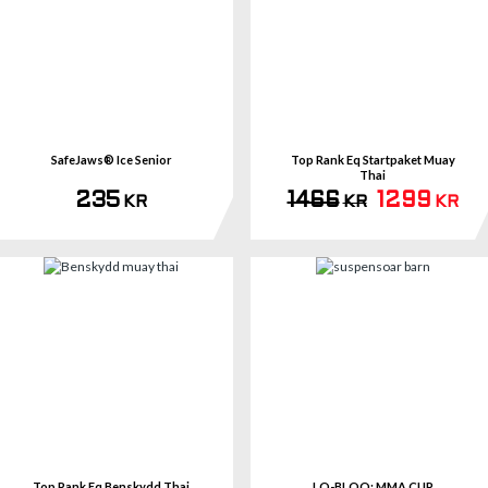
Se 
SafeJaws® Ice Senior
Top Rank Eq Startpaket Muay
Thai
235
1466
1299
KR
KR
KR
Se 
Top Rank Eq Benskydd Thai
LO-BLOO: MMA CUP