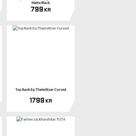
Matte Black
799
KR
mer
Se mer
Top Rank Eq Thaimittsar Curved
1799
KR