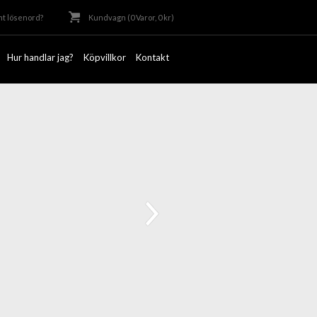
t lösenord?
Kundvagn (0 Varor, 0 kr)
Hur handlar jag?
Köpvillkor
Kontakt