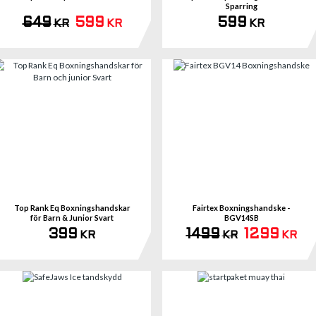
Sparring
649
599
599
KR
KR
KR
Se 
Top Rank Eq Boxningshandskar
Fairtex Boxningshandske -
för Barn & Junior Svart
BGV14SB
399
1499
1299
KR
KR
KR