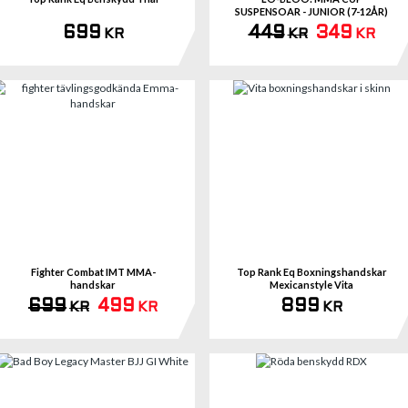
SUSPENSOAR - JUNIOR (7-12ÅR)
699
449
349
KR
KR
KR
Se 
Fighter Combat IMT MMA-
Top Rank Eq Boxningshandskar
handskar
Mexicanstyle Vita
699
499
899
KR
KR
KR