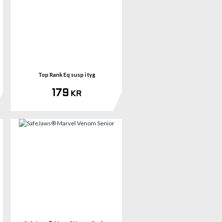
mer
Se mer
Top Rank Eq susp i tyg
179
KR
mer
Se mer