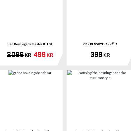
Se 
Bad Boy Legacy Master BJJ GI
RDX BENSKYDD - RÖD
2099
499
399
KR
KR
KR
Se 