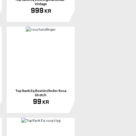
Vintage
999
KR
mer
Se mer
Top Rank Eq Boxninslindor Rosa
Stretch
99
KR