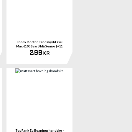
mer
Se mer
Shock Doctor Tandskydd. Gel
Max 6100 Svart/blå Senior (+11
år)
299
KR
mer
Se mer
TopRank Eq Boxningshandske -