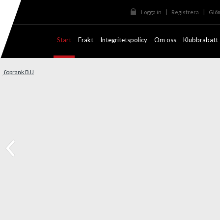
|
|
Logga in
Registrera
Glöm
Start
Frakt
Integritetspolicy
Om oss
Klubbrabatt