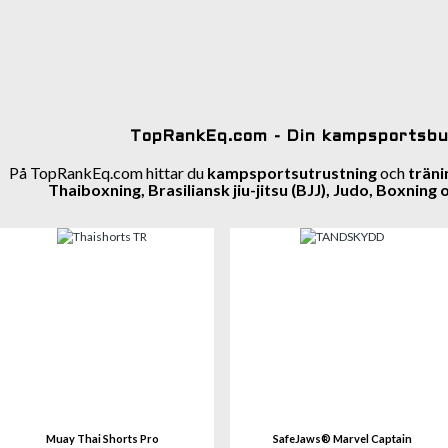
TopRankEq.com - Din kampsportsbu
På TopRankEq.com hittar du
kampsportsutrustning
och
träni
Thaiboxning, Brasiliansk jiu-jitsu (BJJ), Judo, Boxnin
Se 
Muay Thai Shorts Pro
SafeJaws® Marvel Captain