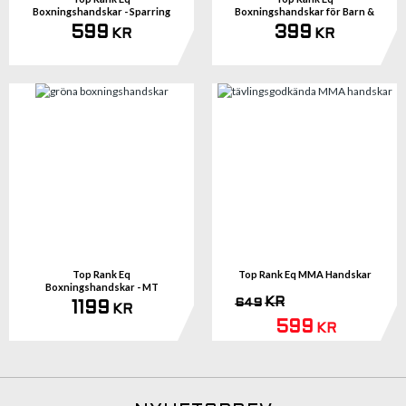
Boxningshandskar - Sparring
Boxningshandskar för Barn &
Junior Vit
599
399
KR
KR
Top Rank Eq
Top Rank Eq MMA Handskar
Boxningshandskar - MT
KR
649
1199
KR
599
KR