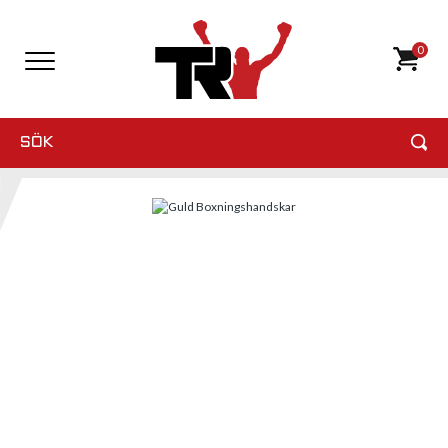
0
SÖK