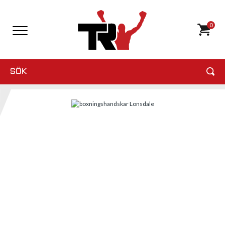
0
SÖK