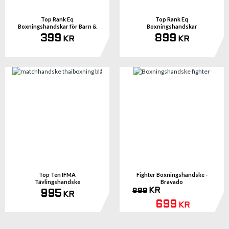
Top Rank Eq
Top Rank Eq
Boxningshandskar för Barn &
Boxningshandskar
Junior - Vit/Svart
Mexicanstyle Vita
399
899
KR
KR
Top Ten IFMA
Fighter Boxningshandske -
Tävlingshandske
Bravado
Thaiboxning
KR
899
995
KR
699
KR