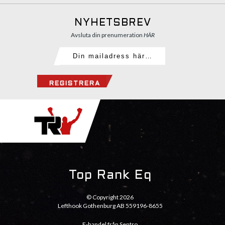
NYHETSBREV
Avsluta din prenumeration
HÄR
REGISTRERA
Top Rank Eq
© Copyright 2026
Lefthook Gothenburg AB 559196-8655
E-handel från Sentro