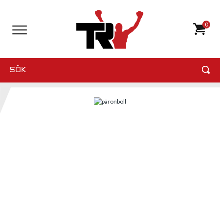
0
SÖK