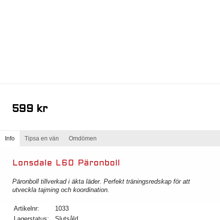
599 kr
Info
Tipsa en vän
Omdömen
Lonsdale L60 Päronboll
Päronboll tillverkad i äkta läder. Perfekt träningsredskap för att
utveckla tajming och koordination.
Artikelnr:
1033
Lagerstatus:
Slutsåld