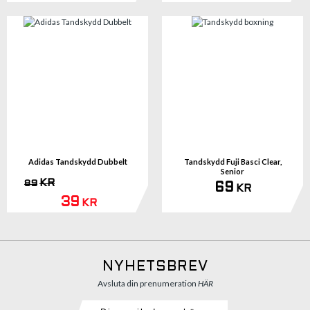
Adidas Tandskydd Dubbelt
Tandskydd Fuji Basci Clear,
Senior
KR
89
69
KR
39
KR
NYHETSBREV
Avsluta din prenumeration
HÄR