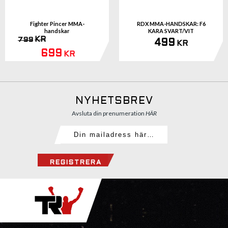
Fighter Pincer MMA-
RDX MMA-HANDSKAR: F6
handskar
KARA SVART/VIT
KR
799
499
KR
699
KR
NYHETSBREV
Avsluta din prenumeration
HÄR
REGISTRERA