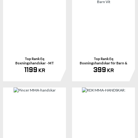
Top Rank Eq
Top Rank Eq
Boxningshandskar - MT
Boxningshandskar för Barn &
Junior Vit
1199
399
KR
KR