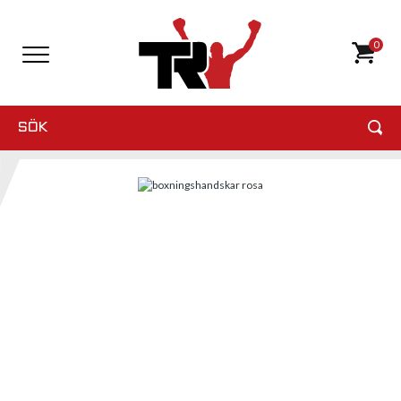
0
SÖK